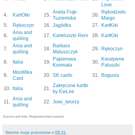
Love
Aneta Frąk-
Rękodzieło
4.
KartOlki
15.
26.
Tuziemska
Margo
5.
Rękoczyn
16.
Jagódka
27.
KartKiki
Ania and
6.
17.
Karteluszki Reni
28.
KartKiki
quilling
Ania and
Barbara
7.
18.
29.
Rękoczyn
quilling
Matuszczyk
Papierowa
Kreatywne
8.
Italia
19.
30.
Komnata
Paluszki
MooMika
9.
20.
SK cards
31.
Bogusia
Card
Zakręcone kartki
10.
Italia
21.
by EwLee
Ania and
11.
22.
Jowi_tworzy
quilling
(Cannot add links: Registration/trial expired)
Nesme moja pracownia
o
09:31