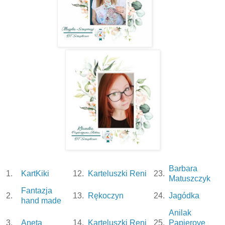
Barbara
1.
KartKiki
12.
Karteluszki Reni
23.
Matuszczyk
Fantazja
2.
13.
Rękoczyn
24.
Jagódka
hand made
Anilak
3.
Aneta
14.
Karteluszki Reni
25.
Papierove